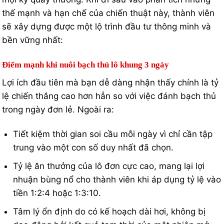
thế mạnh và hạn chế của chiến thuật này, thành viên
sẽ xây dựng được một lộ trình đầu tư thông minh và
bền vững nhất:
Điểm mạnh khi nuôi bạch thủ lô khung 3 ngày
Lợi ích đầu tiên mà bạn dễ dàng nhận thấy chính là tỷ
lệ chiến thắng cao hơn hẳn so với việc đánh bạch thủ
trong ngày đơn lẻ. Ngoài ra:
Tiết kiệm thời gian soi cầu mỗi ngày vì chỉ cần tập
trung vào một con số duy nhất đã chọn.
Tỷ lệ ăn thưởng của lô đơn cực cao, mang lại lợi
nhuận bùng nổ cho thành viên khi áp dụng tỷ lệ vào
tiền 1:2:4 hoặc 1:3:10.
Tâm lý ổn định do có kế hoạch dài hơi, không bị