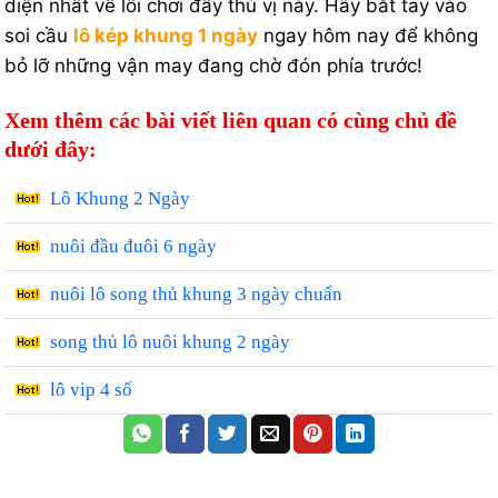
diện nhất về lối chơi đầy thú vị này. Hãy bắt tay vào
soi cầu
lô kép khung 1 ngày
ngay hôm nay để không
bỏ lỡ những vận may đang chờ đón phía trước!
Xem thêm các bài viết liên quan có cùng chủ đề
dưới đây:
Lô Khung 2 Ngày
nuôi đầu đuôi 6 ngày
nuôi lô song thủ khung 3 ngày chuẩn
song thủ lô nuôi khung 2 ngày
lô vip 4 số