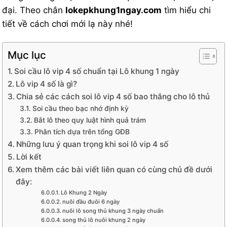
đại. Theo chân
lokepkhung1ngay.com
tìm hiểu chi
tiết về cách chơi mới lạ này nhé!
Mục lục
Soi cầu lô vip 4 số chuẩn tại Lô khung 1 ngày
Lô vip 4 số là gì?
Chia sẻ các cách soi lô vip 4 số bao thắng cho lô thủ
Soi cầu theo bạc nhớ định kỳ
Bắt lô theo quy luật hình quả trám
Phân tích dựa trên tổng GĐB
Những lưu ý quan trọng khi soi lô vip 4 số
Lời kết
Xem thêm các bài viết liên quan có cùng chủ đề dưới
đây:
Lô Khung 2 Ngày
nuôi đầu đuôi 6 ngày
nuôi lô song thủ khung 3 ngày chuẩn
song thủ lô nuôi khung 2 ngày