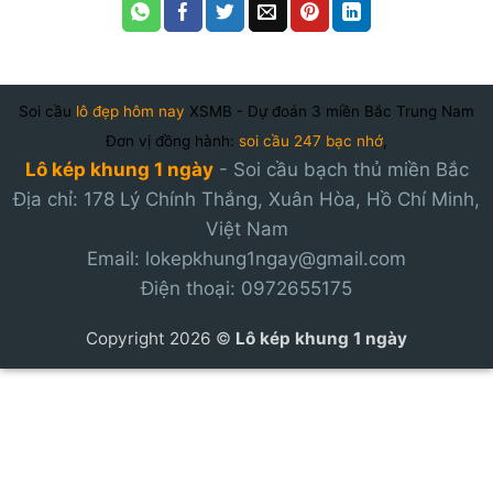
Soi cầu
lô đẹp hôm nay
XSMB - Dự đoán 3 miền Bắc Trung Nam
Đơn vị đồng hành:
soi cầu 247 bạc nhớ
,
Lô kép khung 1 ngày
- Soi cầu bạch thủ miền Bắc
Địa chỉ: 178 Lý Chính Thắng, Xuân Hòa, Hồ Chí Minh,
Việt Nam
Email: lokepkhung1ngay@gmail.com
Điện thoại: 0972655175
Copyright 2026 ©
Lô kép khung 1 ngày