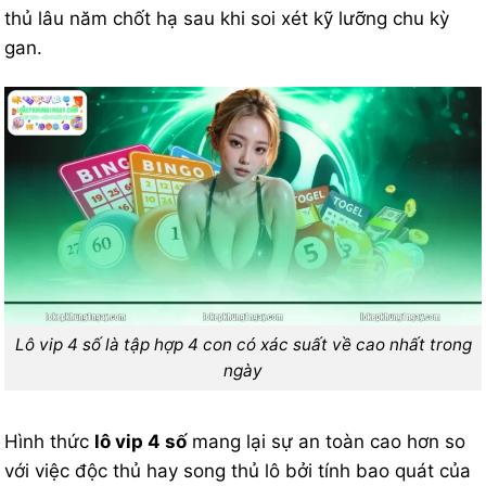
thủ lâu năm chốt hạ sau khi soi xét kỹ lưỡng chu kỳ
gan.
Lô vip 4 số là tập hợp 4 con có xác suất về cao nhất trong
ngày
Hình thức
lô vip 4 số
mang lại sự an toàn cao hơn so
với việc độc thủ hay song thủ lô bởi tính bao quát của