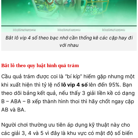
Bắt lô vip 4 số theo bạc nhớ cần thống kê các cặp hay đi
với nhau
Bắt lô theo quy luật hình quả trám
Cầu quả trám được coi là “bí kíp” hiếm gặp nhưng một
khi xuất hiện thì tỷ lệ nổ
lô vip 4 số
lên đến 95%. Bạn
theo dõi bảng kết quả, nếu thấy 3 giải liền kề có dạng
B – ABA – B xếp thành hình thoi thì hãy chốt ngay cặp
AB và BA.
Người chơi thường ưu tiên áp dụng kỹ thuật này cho
các giải 3, 4 và 5 vì đây là khu vực có mật độ số biến