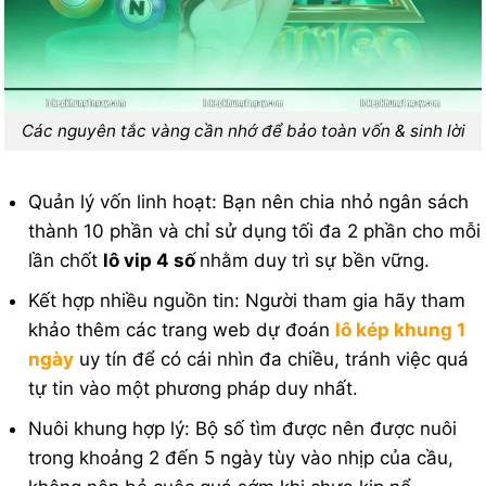
Các nguyên tắc vàng cần nhớ để bảo toàn vốn & sinh lời
Quản lý vốn linh hoạt: Bạn nên chia nhỏ ngân sách
thành 10 phần và chỉ sử dụng tối đa 2 phần cho mỗi
lần chốt
lô vip 4 số
nhằm duy trì sự bền vững.
Kết hợp nhiều nguồn tin: Người tham gia hãy tham
khảo thêm các trang web dự đoán
lô kép khung 1
ngày
uy tín để có cái nhìn đa chiều, tránh việc quá
tự tin vào một phương pháp duy nhất.
Nuôi khung hợp lý: Bộ số tìm được nên được nuôi
trong khoảng 2 đến 5 ngày tùy vào nhịp của cầu,