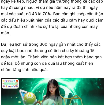
ngày kế tiếp. Người tham gia thường thống kê các cặp
hay đi cùng nhau, ví dụ nếu hôm nay ra 32 thì ngày
mai xác suất nổ 43 là 70%. Bạn cần ghi chép cẩn thận
các dấu hiệu xuất hiện của các đầu câm hay đuôi câm
để dự đoán chính xác sự trở lại của những con may
mắn.
Dữ liệu lịch sử trong 300 ngày gần nhất cho thấy các
quy luật bạc nhớ thường có tính chu kỳ khoảng 15
ngày một lần. Thành viên nên kết hợp thêm bảng gan
để loại bỏ những con đã quá lâu không xuất hiện
nhằm tăng tính hiệu quả.