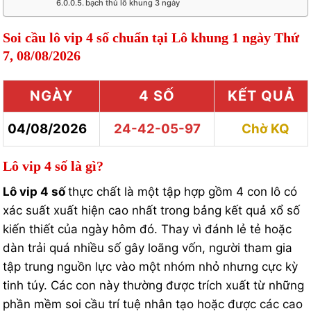
bạch thủ lô khung 3 ngày
Soi cầu lô vip 4 số chuẩn tại Lô khung 1 ngày
Thứ
7, 08/08/2026
NGÀY
4 SỐ
KẾT QUẢ
04/08/2026
24-42-05-97
Chờ KQ
Lô vip 4 số là gì?
Lô vip 4 số
thực chất là một tập hợp gồm 4 con lô có
xác suất xuất hiện cao nhất trong bảng kết quả xổ số
kiến thiết của ngày hôm đó. Thay vì đánh lẻ tẻ hoặc
dàn trải quá nhiều số gây loãng vốn, người tham gia
tập trung nguồn lực vào một nhóm nhỏ nhưng cực kỳ
tinh túy. Các con này thường được trích xuất từ những
phần mềm soi cầu trí tuệ nhân tạo hoặc được các cao